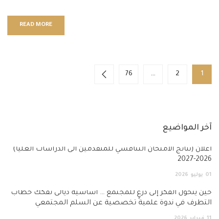
READ MORE
76
…
2
1
آخر المواضيع
أعلان (نتائج الامتحان التنافسي للمتقدمين الى الدراسات العليا)
2026-2027
01
يوليو
2026
حين يتحول الفكر إلى درعٍ للمجتمع … أساسية ديالى تفكك خطاب
التطرف في ندوة علمية تخصصية عن السلم المجتمعي
11
فبراير
2026