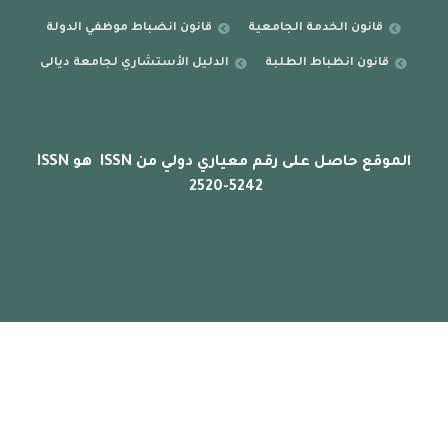
قانون الخدمة الجامعية
قانون انضباط موظفي الدولة
قانون انظباط الطلبة
الدليل الأستشاري لجامعة ديالى
الموقع حاصل على رقم معياري دولي من ISSN هو ISSN
2520-5242
Copyright © 2023 basicedu.uodiyala.edu.iq, All Rights Reserved |
website by MISBARcom