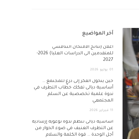
آخر المواضيع
أعلان (نتائج الامتحان التنافسي
للمتقدمين الى الدراسات العليا) 2026-
2027
01
يوليو
2026
حين يتحول الفكر إلى درعٍ للمجتمع …
أساسية ديالى تفكك خطاب التطرف في
ندوة علمية تخصصية عن السلم
المجتمعي
11
فبراير
2026
أساسية ديالى تنظم ندوة توعوية إرشادية
عن التطرف العنيف في ضوء الحوار من
أجل الوحدة … قوة الكلمة والسلام