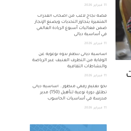
11
فبراير
2026
قصة نجاح لاعب من أصحاب القدرات
المتميزة يتجاوز التحديات ويصنع الإنجاز
ضمن فعاليات أسبوع الريادة العالمي
في أساسية ديالى
11
فبراير
2026
أساسية ديالى تنظم ندوة توعوية عن
الوقاية من التطرف العنيف عبر الرياضة
والنشاطات الثقافية
ت
11
فبراير
2026
نحو تعليم رقمي متطور… اساسية ديالى
تطلق دورة نوعية لتأهيل (150) مدير
مدرسة في أساسيات الحاسوب
11
فبراير
2026