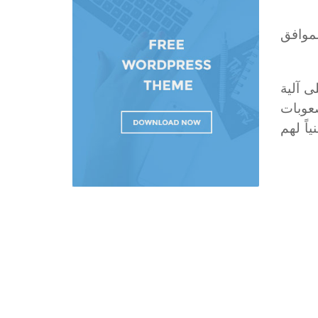
لموافق
ى آلية
صعوبات
اً لهم