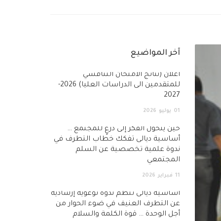
آخر المواضيع
أعلان (نتائج الامتحان التنافسي
للمتقدمين الى الدراسات العليا) 2026-
2027
01
يوليو
2026
حين يتحول الفكر إلى درعٍ للمجتمع …
أساسية ديالى تفكك خطاب التطرف في
ندوة علمية تخصصية عن السلم
المجتمعي
11
فبراير
2026
أساسية ديالى تنظم ندوة توعوية إرشادية
عن التطرف العنيف في ضوء الحوار من
أجل الوحدة … قوة الكلمة والسلام