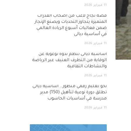
11
فبراير
2026
قصة نجاح لاعب من أصحاب القدرات
المتميزة يتجاوز التحديات ويصنع الإنجاز
ضمن فعاليات أسبوع الريادة العالمي
في أساسية ديالى
11
فبراير
2026
أساسية ديالى تنظم ندوة توعوية عن
الوقاية من التطرف العنيف عبر الرياضة
والنشاطات الثقافية
11
فبراير
2026
نحو تعليم رقمي متطور… اساسية ديالى
تطلق دورة نوعية لتأهيل (150) مدير
مدرسة في أساسيات الحاسوب
11
فبراير
2026