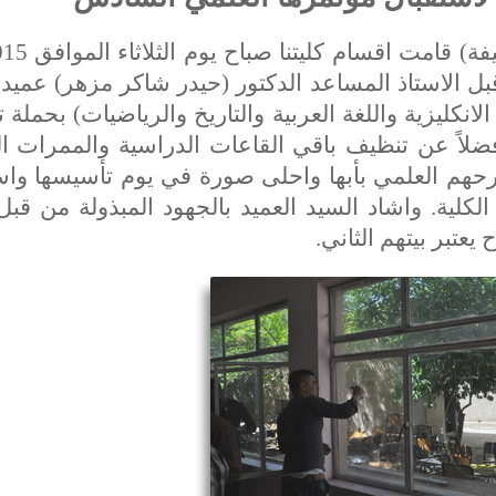
تحت شعار (من اجل بيئة جامعية
 الاستاذ المساعد الدكتور (حيدر شاكر مزهر) عميد ا
انكليزية واللغة العربية والتاريخ والرياضيات) بحملة
فضلاً عن تنظيف باقي القاعات الدراسية والممرات ا
رحهم العلمي بأبها واحلى صورة في يوم تأسيسها واس
لية. واشاد السيد العميد بالجهود المبذولة من قبل
يعتبر بيتهم الثاني.