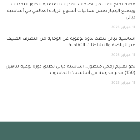
 نجاح لاعب من أصحاب القدرات المتميزة يتجاوز التحديات
نع الإنجاز ضمن فعاليات أسبوع الريادة العالمي في أساسية
لى
فبراير
2026
سية ديالى تنظم ندوة توعوية عن الوقاية من التطرف العنيف
 الرياضة والنشاطات الثقافية
فبراير
2026
 تعليم رقمي متطور… اساسية ديالى تطلق دورة نوعية لتأهيل
فبراير
2026