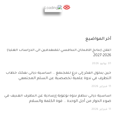
ر المواضيع
ان (نتائج الامتحان التنافسي للمتقدمين الى الدراسات العليا)
2026
يوليو
2026
 يتحول الفكر إلى درعٍ للمجتمع … أساسية ديالى تفكك خطاب
تطرف في ندوة علمية تخصصية عن السلم المجتمعي
فبراير
2026
سية ديالى تنظم ندوة توعوية إرشادية عن التطرف العنيف في
 الحوار من أجل الوحدة … قوة الكلمة والسلام
فبراير
2026