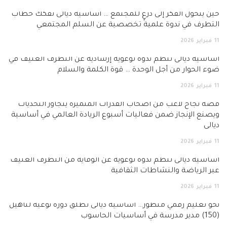
حين يتحول الفكر إلى درعٍ للمجتمع … أساسية ديالى تفكك خطاب
التطرف في ندوة علمية تخصصية عن السلم المجتمعي
11
فبراير
2026
أساسية ديالى تنظم ندوة توعوية إرشادية عن التطرف العنيف في
ضوء الحوار من أجل الوحدة … قوة الكلمة والسلام
11
فبراير
2026
قصة نجاح لاعب من أصحاب القدرات المتميزة يتجاوز التحديات
ويصنع الإنجاز ضمن فعاليات أسبوع الريادة العالمي في أساسية
ديالى
11
فبراير
2026
أساسية ديالى تنظم ندوة توعوية عن الوقاية من التطرف العنيف
عبر الرياضة والنشاطات الثقافية
11
فبراير
2026
نحو تعليم رقمي متطور… اساسية ديالى تطلق دورة نوعية لتأهيل
(150) مدير مدرسة في أساسيات الحاسوب