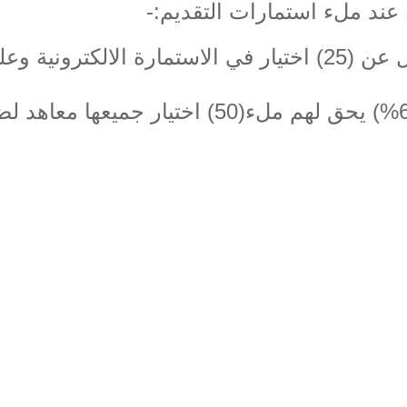
 عند ملء استمارات التقديم:-
يتوجب على الطالب ملء ما لا يقل عن (25) اختيار في الاستمارة الالكترون
2- الطلبة التي تقل معدلاتهم عن (60%) يحق لهم ملء(50) اختيار جميعها