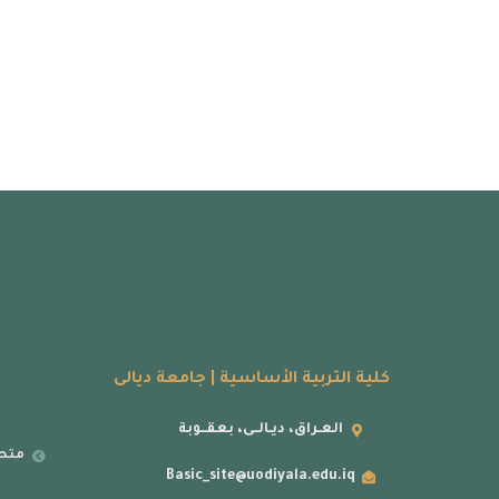
كلية التربية الأساسية | جامعة ديالى
العـراق، ديـالــى، بعقــوبة
متطل
Basic_site@uodiyala.edu.iq