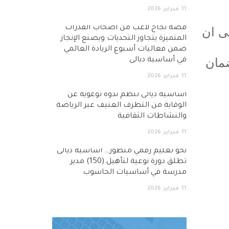
11
فبراير
2026
قصة نجاح لاعب من أصحاب القدرات
ية وعلى ان
المتميزة يتجاوز التحديات ويصنع الإنجاز
ضمن فعاليات أسبوع الريادة العالمي
 معاهد لضمان
في أساسية ديالى
11
فبراير
2026
أساسية ديالى تنظم ندوة توعوية عن
الوقاية من التطرف العنيف عبر الرياضة
والنشاطات الثقافية
11
فبراير
2026
نحو تعليم رقمي متطور… اساسية ديالى
تطلق دورة نوعية لتأهيل (150) مدير
مدرسة في أساسيات الحاسوب
11
فبراير
2026