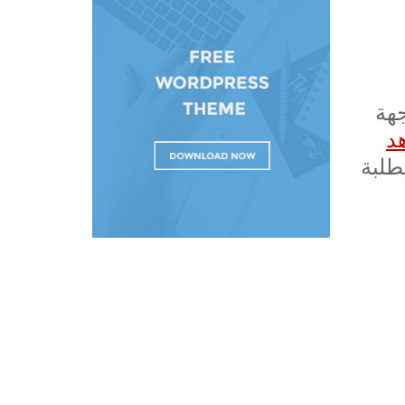
هة
د
لا يحق لطلبة