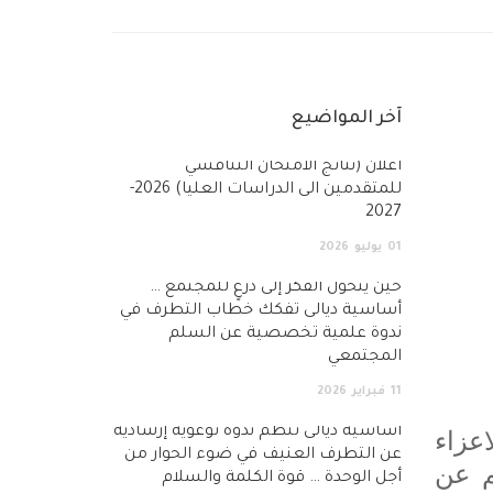
آخر المواضيع
أعلان (نتائج الامتحان التنافسي
للمتقدمين الى الدراسات العليا) 2026-
2027
01
يوليو
2026
حين يتحول الفكر إلى درعٍ للمجتمع …
أساسية ديالى تفكك خطاب التطرف في
ندوة علمية تخصصية عن السلم
المجتمعي
11
فبراير
2026
أساسية ديالى تنظم ندوة توعوية إرشادية
عزاء
عن التطرف العنيف في ضوء الحوار من
م عن
أجل الوحدة … قوة الكلمة والسلام