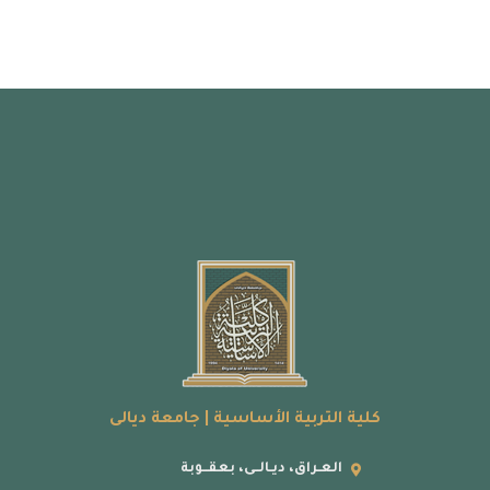
كلية التربية الأساسية | جامعة ديالى
العـراق، ديـالــى، بعقــوبة