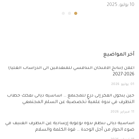
10 يوليو, 2025
آخر المواضيع
أعلان (نتائج الامتحان التنافسي للمتقدمين الى الدراسات العليا)
2026-2027
01
يوليو
2026
حين يتحول الفكر إلى درعٍ للمجتمع … أساسية ديالى تفكك خطاب
التطرف في ندوة علمية تخصصية عن السلم المجتمعي
11
فبراير
2026
أساسية ديالى تنظم ندوة توعوية إرشادية عن التطرف العنيف في
ضوء الحوار من أجل الوحدة … قوة الكلمة والسلام