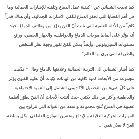
كما تحدث الشيباني عن "كيفية عمل الدماغ وتلقيه للإشارات الجمالية وما
هي أهم القضايا التي تحفز الدماغ لتلقي الاشارات الجمالية، وأن هناك قدراً
كافياً من الأدلة العلمية التي تثبت أنّ الفن يعزّز من وظائف الدماغ، حيث
أنه يؤثّر على أنماط موجات الدماغ والعواطف، والجهاز العصبي، ورفع
مستويات السيروتونين. وأيضاً يمكن للفنّ تغيير وجهة نظر الشخص
والطريقة التي يرى بها العالم
."
كما أشار الشيباني الى التربية الجمالية وعلاقتها بالدماغ وقال " قدّمت
مجموعة من الأبحاث كمية كافية من البيانات لإثبات أنّ تعليم الفنون يؤثر
على كلّ شيء من التحصيل الأكاديمي الشامل إلى التنمية الاجتماعية
والعاطفية وأكثر من ذلك بكثير. حيث أثبتت الأبحاث أنّ الفنّ يطوّر أنظمة
عصبية في الدماغ تُنتج مجموعة واسعة من الفوائد التي تتراوح بين
المهارات الحركية الدقيقة والإبداع وتحسين التوازن العاطفي. بكل بساطة،
الفنّ لا يقدّر بثمن
.."