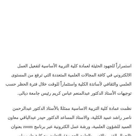
استمراراً للجهود الحثيثة لعمادة كلية التربية الأساسية لتفعيل العمل
الالكتروني في كافة المجالات العلمية المتعددة التي ترفع من المستوى
العلمي والثقافي لأساتذة الكلية واستثماراً للوقت خلال فترة الحظر حسب
توجيهات الأستاذ الدكتور عبدالمنعم عباس كريم رئيس جامعة ديالى.
نظمت عمادة كلية التربية الاساسية ممثلةً بالأستاذ الدكتور عبدالرحمن
ناصر راشد عميد الكلية، والاستاذ المساعد الدكتور حيدر عبدالباقي معاون
العميد للشؤون العلمية، ورشة عمل الكترونية عبر برنامج
zoom
بعنوان
(الجمال الفني والادبي والعلوم العصبية) بالتعاون مع كلية طب بيلور