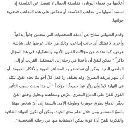
أعلامها من قدماء اليونان ، ففلسفة الجمال لا تنفصل عن الفلسفة إذ
تستمد أصولها من مذاهب الفلاسفة أو تنعكس على هذه المذاهب فتضيء
جوانبها
.
وقدم الشيباني نماذج عن أدمغة الشخصيات التي تتضمن جانباً إبداعياً
وأخرى لا تمتلك أي جانب إبداعي، وذلك من خلال عرضها على شاشة
عرض، كما تحدث عن مجالات الفنون الأدبية والتشكيلية في هذا المجال
ذاكراً " يمكن للفنّ أن يأخذنا في رحلة إلى المستقبل القريب أو إلى
الماضي البعيد. يمكن أن نستحضر به المشاعر القوية والأفكار العميقة، أو
أن ننبهر ببريقه البصريّ. وقد يختلف ردّ فعل كلّ أحدٍ منّا تجاه الفنّ، لكنّه
في النهاية لابدّ وأن يؤثّر فينا جميعاً." مؤكداً " أن هذا يحدث بسبب التأثير
القوي للفنّ على الدماغ البشري. عرْض ومشاهدة وتحليل وخلق الفنّ
يحفّز الدماغ بطرق جوهرية وطويلة الأمد. بالنسبة إلى أيّ شخص مهتمّ
بالنموّ المستمر ومن خلال تعلم مدى الحياة، يمكن أن تكون الفوائد الثقافية
والفكرية للفنّ أداةً قوية يمكن الاستفادة منها في رحلته الشخصية
."