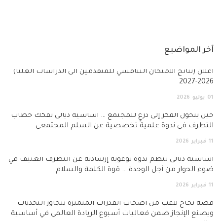
آخر المواضيع
أعلان (نتائج الامتحان التنافسي للمتقدمين الى الدراسات العليا)
2026-2027
01
يوليو
2026
حين يتحول الفكر إلى درعٍ للمجتمع … أساسية ديالى تفكك خطاب
التطرف في ندوة علمية تخصصية عن السلم المجتمعي
11
فبراير
2026
أساسية ديالى تنظم ندوة توعوية إرشادية عن التطرف العنيف في
ضوء الحوار من أجل الوحدة … قوة الكلمة والسلام
11
فبراير
2026
قصة نجاح لاعب من أصحاب القدرات المتميزة يتجاوز التحديات
ويصنع الإنجاز ضمن فعاليات أسبوع الريادة العالمي في أساسية