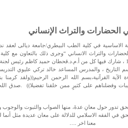
 الحضارات والتراث الإنساني
ية الاساسية في كلية الطب البيطري/جامعة ديالى لعقد ن
ضارات والتراث الانساني “وجرى ذلك بالتعاون مع كلية ا
الاساسية وذلك يوم الثلاثاء الموافق 12/5/2015 ، شارك فيها كل من أ.م.د.قحطان حميد كاظم رئيس
سم التاريخ ، والمدرس المساعد خالد تركي عليوي التدر
ة الآية القرآنية،بسم الله الرحمن الرحيم
))
ولقد كرمنا ب
بات وفضلناهم على كثيرٍ ممن خلقنا تف
ضيلا
. ((
صدق الله 
حق تدور حول معانِ عدةَ، منها الصواب والثبوت والوجوب و
حق في الفقه الاسلامي للدلالة على معان ع
د
يدة مث
ل
أنما
نا اخر
….