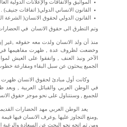
المواثيق والاتفاقات والإعلانات الدولية العال
القانون الانساني الدولي
)
اتفاقات جنيف
(
.
القانون الدولي لحقوق الانسان
)
الشرعة الد
وتم التطرق الى حقوق الانسان في الحضارات 
منذ أن ولد الانسان ولدت معه حقوقه ,غير إن
وخضعت لظروف عدة , ظهرت مفاهيمها في الت
الآخر ونبذ العنف , واتفقوا على العيش لموا
الجميع يبحثون عن سبل البقاء ومقارعة خطوب 
وكانت أول مبادئ لحقوق الانسان ظهرت على
في الوطن العربي والقبائل العربية , وبعد
للجميع , وسنتناول على نحو موجز حقوق الانس
يعد الوطن العربي مهد الحضارات القديمة
,ومنع التجاوز عليها ,وعرف الانسان فيها قيمة 
ومن ثم اتجه نحو البحث عن السعادة والرغبة ال