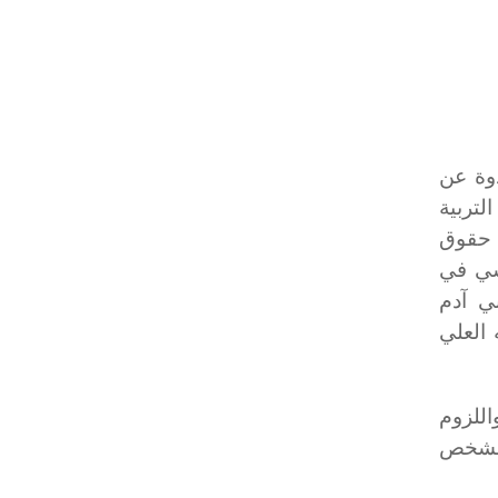
دوة عن
لتربية
 لجنة حقوق
يسي في
ني آدم
العلي
اللزوم
 لشخص