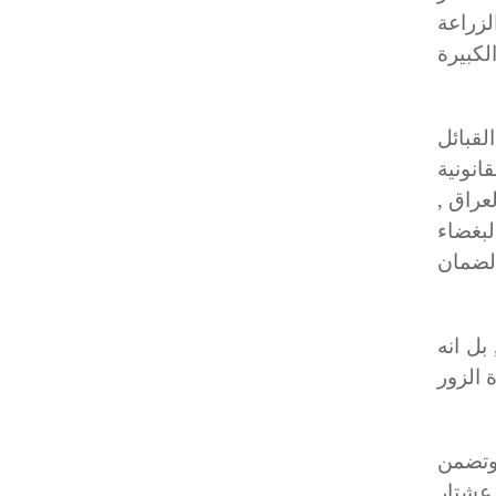
 الصيد والزراعة
كبيرة
لقبائل
انونية
عراق ,
لبغضاء
الضمان
بل انه
 الزور
وتضمن
 عشتار