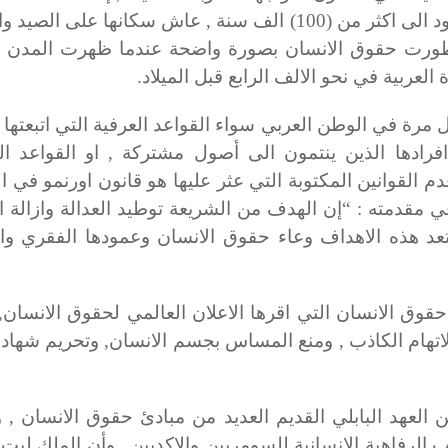
وجود مستوطنات بشرية في العراق القديم تعود الى اكثر من (100) الف سنة , عاش سكانها على
تطورت حقوق الانسان بصورة واضحة عندما ظهرت المدن ال
عربية في نحو الالف الرابع قبل الميلاد.
رة في الوطن العربي سواء القواعد العرفية التي اتبعتها ا
فرادها الذين ينتمون الى أصول مشتركة , او القواعد الق
م القوانين المكتوبة التي عثر عليها هو قانون اورنمو في ال
ي مقدمته : “إن الهدف من الشريعة توطيد العدالة وازالة ا
 وتعد هذه الاهداف وعاء حقوق الانسان وعمودها الفقري و
 الانسان التي اقرها الاعلان العالمي لحقوق الانسان, 
لاتهام الكاذب , ومنع المساس بجسم الانسان, وتحريم شهادة
لعهد البابلي القديم العديد من مبادئ حقوق الانسان , 
ب الرفاهية الانسانية للسومريين والاكديين , وأن الملك لبت