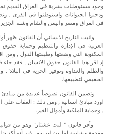
ودجنوا الحيوانات واستوطنوا في القرى , و
في العراق ومصر واليمن والشام وشبه الجزيرة ال
واثبت التاريخ الانساني أن القانون ظهر أول م
العربية في الإدارة والتنظيم وحماية حقوق ا
المكتوبة التي وضعتها وطبقتها الدول , ومن اقد
إذ اقر هذا القانون حقوق الانسان , فقد جاء ف
والظلم والعداوة وتوفير الحرية في البلاد”,
الحقيقي لتطبيقها.
وتضمن القانون نصوصاً عديدة من مبادئ حقوق
اورد مبادئ انسانية , ومن ذلك : العقاب على ا
, وحماية الملكية وأموال الغير.
وأقر قانون ” لبت عشتار” وهو من قوانين ا
مقدمة مشابهة لقانون اورنمو , غير أنه أكد جل