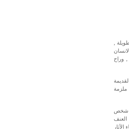
ويلة ,
انسان
, وراح
قديمة
ملزمة
ل شخص
 العنف
الآثار