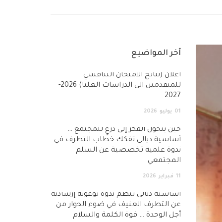
آخر المواضيع
أعلان (نتائج الامتحان التنافسي
للمتقدمين الى الدراسات العليا) 2026-
2027
01
يوليو
2026
حين يتحول الفكر إلى درعٍ للمجتمع …
أساسية ديالى تفكك خطاب التطرف في
ندوة علمية تخصصية عن السلم
المجتمعي
11
فبراير
2026
أساسية ديالى تنظم ندوة توعوية إرشادية
عن التطرف العنيف في ضوء الحوار من
أجل الوحدة … قوة الكلمة والسلام