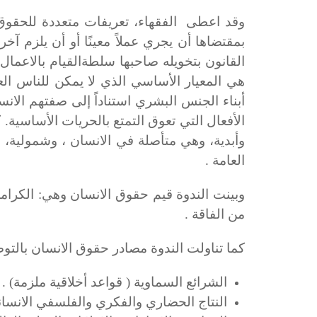
وقد اعطى الفقهاء، تعر
ي
فات متعددة للحقوق
بمقتضاها أن
يج
ري عملاً معي
ن
ًا أو أن يلزم آخ
القانون بتخويله صاحبها سلطةالقيام بالاعمال 
هي المعيار الأساسي الذي لا يمكن للناس ال
أبناء الجنس البشري استناداً إلى صفتهم الان
الأفعال التي تعوق التمتع بالحريات الأساسية
وأبد
ية، وهي
متأصلة في الانسان ، وشمولية، و
العامة .
وبينت الندوة قيم حقوق الانسان وهي: الكرامة ،
من الفاقة .
كما تناولت الندوة مصادر حقوق الانسان بالتو
الشرائع السماوية
)
قواعد أخلاقية ملزمة
. (
النتاج الحضاري والفكري والفلسفي الانسان