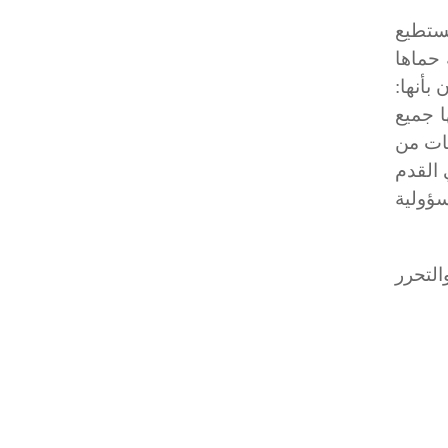
ستطيع
 حماها
بأنها:
ا جميع
عات من
 القدم
سؤولية
التحرر