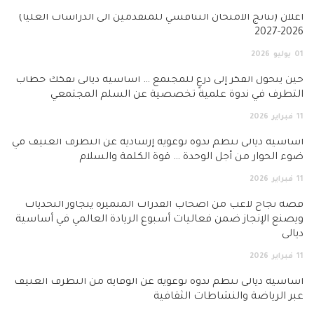
أعلان (نتائج الامتحان التنافسي للمتقدمين الى الدراسات العليا)
2026-2027
01
يوليو
2026
حين يتحول الفكر إلى درعٍ للمجتمع … أساسية ديالى تفكك خطاب
التطرف في ندوة علمية تخصصية عن السلم المجتمعي
11
فبراير
2026
أساسية ديالى تنظم ندوة توعوية إرشادية عن التطرف العنيف في
ضوء الحوار من أجل الوحدة … قوة الكلمة والسلام
11
فبراير
2026
قصة نجاح لاعب من أصحاب القدرات المتميزة يتجاوز التحديات
ويصنع الإنجاز ضمن فعاليات أسبوع الريادة العالمي في أساسية
ديالى
11
فبراير
2026
أساسية ديالى تنظم ندوة توعوية عن الوقاية من التطرف العنيف
عبر الرياضة والنشاطات الثقافية