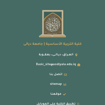
كلية التربية الأساسية | جامعة ديالى
العـراق، ديـالــى، بعقــوبة
Basic_site@uodiyala.edu.iq
اتصل بنا
sitemap
موقعنا
تطبيق الكلية على الموبايل