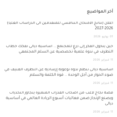
آخر المواضيع
أعلان (نتائج الامتحان التنافسي للمتقدمين الى الدراسات العليا)
2026-2027
01
يوليو
2026
حين يتحول الفكر إلى درعٍ للمجتمع … أساسية ديالى تفكك خطاب
التطرف في ندوة علمية تخصصية عن السلم المجتمعي
11
فبراير
2026
أساسية ديالى تنظم ندوة توعوية إرشادية عن التطرف العنيف في
ضوء الحوار من أجل الوحدة … قوة الكلمة والسلام
11
فبراير
2026
قصة نجاح لاعب من أصحاب القدرات المتميزة يتجاوز التحديات
ويصنع الإنجاز ضمن فعاليات أسبوع الريادة العالمي في أساسية
ديالى
11
فبراير
2026