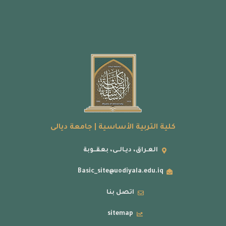
كلية التربية الأساسية | جامعة ديالى
العـراق، ديـالــى، بعقــوبة
Basic_site@uodiyala.edu.iq
اتصل بنا
sitemap