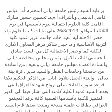
برعاية السيد رئيس جامعة ديالى المحترم أ.د. عباس
فاضل الدليمي وبأشراف أ.م.د. تحسين حسين مبارك
اقامت كلية العلوم احتفالية بيوم تأسيسها في يوم
الثلاثاء الموافق 26/3/2013 على بنايات كلية العلوم وقد
حضر
الاحتفالية أ.م.د حاتم جاسم عزيز عميد كلية
التربية الاساسية و د. حيدر شاكر مزهر المعاون الاداري
للكلية كما وحضر الاحتفالية
كل من السيد صادق
الحسيني النائب الاول لرئيس مجلس محافظة ديالى
والسادة اعضاء مجلس جامعة ديالى ولفيف من اساتذة
من جامعتنا وجامعات القطر والسيد مدير دائرة بيئة
ديالى
, و
ابتدء الحفل بتلاوة ايات من الذكر الحكيم تلاها
قراءة سورة الفاتحة على ارواح شهداء العراق القى
بعدها السيد عميد الكلية كلمته التي اشار فيها الى الدور
المتميز للكلية بأقسامها العلمية كافة برفد المجتمع
العراقي بطاقات علمية مبدعة ومنتجة
بعدها قام السيد
عميد كلية العلوم بتكريم كل من السيد صادق الحسيني