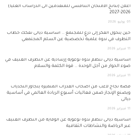
أعلان (نتائج الامتحان التنافسي للمتقدمين الى الدراسات العليا)
2026-2027
01
يوليو
2026
حين يتحول الفكر إلى درعٍ للمجتمع … أساسية ديالى تفكك خطاب
التطرف في ندوة علمية تخصصية عن السلم المجتمعي
11
فبراير
2026
أساسية ديالى تنظم ندوة توعوية إرشادية عن التطرف العنيف في
ضوء الحوار من أجل الوحدة … قوة الكلمة والسلام
11
فبراير
2026
قصة نجاح لاعب من أصحاب القدرات المتميزة يتجاوز التحديات
ويصنع الإنجاز ضمن فعاليات أسبوع الريادة العالمي في أساسية
ديالى
11
فبراير
2026
أساسية ديالى تنظم ندوة توعوية عن الوقاية من التطرف العنيف
عبر الرياضة والنشاطات الثقافية