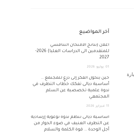
آخر المواضيع
أعلان (نتائج الامتحان التنافسي
للمتقدمين الى الدراسات العليا) 2026-
2027
01
يوليو
2026
يوم الخميس المصادف 10/10/2013خلال زيارة
حين يتحول الفكر إلى درعٍ للمجتمع …
أساسية ديالى تفكك خطاب التطرف في
ندوة علمية تخصصية عن السلم
المجتمعي
11
فبراير
2026
أساسية ديالى تنظم ندوة توعوية إرشادية
عن التطرف العنيف في ضوء الحوار من
أجل الوحدة … قوة الكلمة والسلام