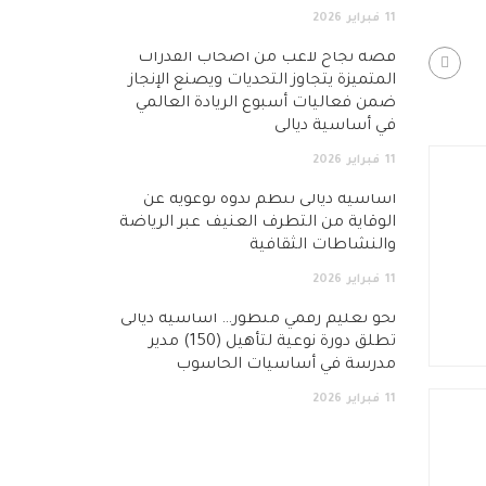
11
فبراير
2026
قصة نجاح لاعب من أصحاب القدرات
المتميزة يتجاوز التحديات ويصنع الإنجاز
ضمن فعاليات أسبوع الريادة العالمي
في أساسية ديالى
11
فبراير
2026
أساسية ديالى تنظم ندوة توعوية عن
الوقاية من التطرف العنيف عبر الرياضة
والنشاطات الثقافية
11
فبراير
2026
نحو تعليم رقمي متطور… اساسية ديالى
تطلق دورة نوعية لتأهيل (150) مدير
مدرسة في أساسيات الحاسوب
11
فبراير
2026