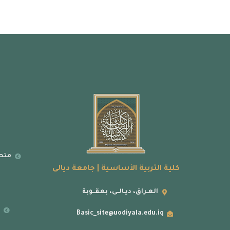
متطل
كلية التربية الأساسية | جامعة ديالى
العـراق، ديـالــى، بعقــوبة
ر
Basic_site@uodiyala.edu.iq