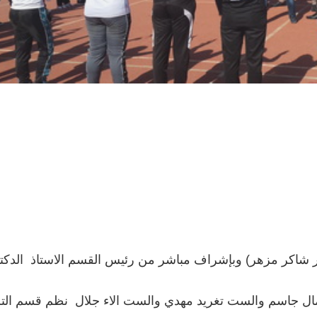
يدر شاكر مزهر) وبإشراف مباشر من رئيس القسم الاستاذ الدكتو
ل جاسم والست تغريد مهدي والست الاء جلال نظم قسم التر