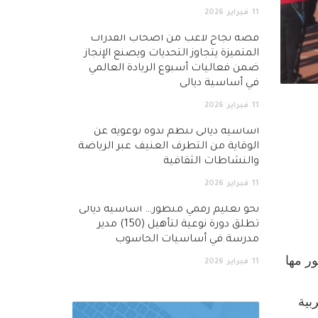
11
فبراير
2026
قصة نجاح لاعب من أصحاب القدرات
المتميزة يتجاوز التحديات ويصنع الإنجاز
ضمن فعاليات أسبوع الريادة العالمي
في أساسية ديالى
11
فبراير
2026
أساسية ديالى تنظم ندوة توعوية عن
الوقاية من التطرف العنيف عبر الرياضة
والنشاطات الثقافية
11
فبراير
2026
نحو تعليم رقمي متطور… اساسية ديالى
تطلق دورة نوعية لتأهيل (150) مدير
مدرسة في أساسيات الحاسوب
ر مها
11
فبراير
2026
بية