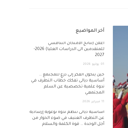
آخر المواضيع
أعلان (نتائج الامتحان التنافسي
للمتقدمين الى الدراسات العليا) 2026-
2027
01
يوليو
2026
حين يتحول الفكر إلى درعٍ للمجتمع …
أساسية ديالى تفكك خطاب التطرف في
ندوة علمية تخصصية عن السلم
المجتمعي
11
فبراير
2026
أساسية ديالى تنظم ندوة توعوية إرشادية
عن التطرف العنيف في ضوء الحوار من
أجل الوحدة … قوة الكلمة والسلام