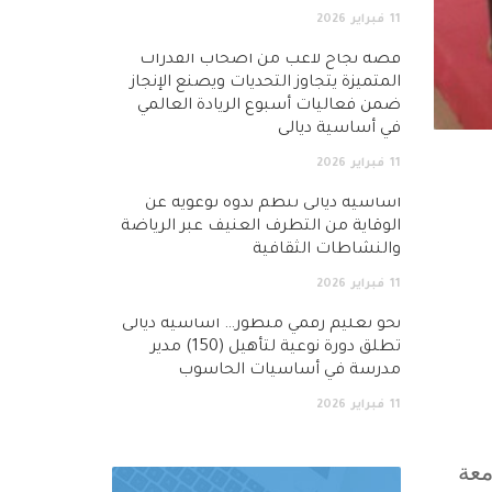
11
فبراير
2026
قصة نجاح لاعب من أصحاب القدرات
المتميزة يتجاوز التحديات ويصنع الإنجاز
ضمن فعاليات أسبوع الريادة العالمي
في أساسية ديالى
11
فبراير
2026
أساسية ديالى تنظم ندوة توعوية عن
الوقاية من التطرف العنيف عبر الرياضة
والنشاطات الثقافية
11
فبراير
2026
نحو تعليم رقمي متطور… اساسية ديالى
تطلق دورة نوعية لتأهيل (150) مدير
مدرسة في أساسيات الحاسوب
11
فبراير
2026
معة