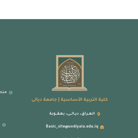
متطل
كلية التربية الأساسية | جامعة ديالى
العـراق، ديـالــى، بعقــوبة
ر
Basic_site@uodiyala.edu.iq