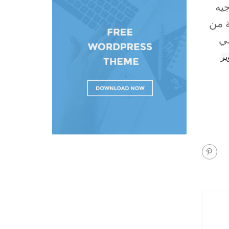
يه
ة من
بي
مركز التطوير 