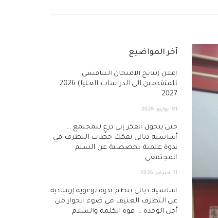
آخر المواضيع
أعلان (نتائج الامتحان التنافسي
للمتقدمين الى الدراسات العليا) 2026-
2027
01
يوليو
2026
حين يتحول الفكر إلى درعٍ للمجتمع …
أساسية ديالى تفكك خطاب التطرف في
ندوة علمية تخصصية عن السلم
المجتمعي
11
فبراير
2026
أساسية ديالى تنظم ندوة توعوية إرشادية
عن التطرف العنيف في ضوء الحوار من
أجل الوحدة … قوة الكلمة والسلام