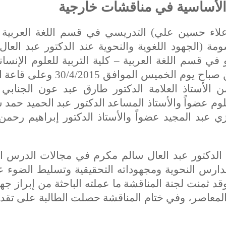
الأساسية في مناقشات خارجية
 حسين علي) التدريسي في قسم اللغة العربية بك
مة (الجهود اللغوية والنحوية عند الدكتور عبد العال
 قسم اللغة العربية – كلية التربية للعلوم الإنسان
جامعتنا وذلك في تمام الساعة التاسعة من صباح يوم الخميس المواف
لأستاذ العلامة الدكتور طارق عبد عون الجنابي ر
وم عضواً والأستاذ المساعد الدكتور عبد الحميد حمد 
زي عبد المجيد عضواً والأستاذ الدكتور إبراهيم رحمن
لدكتور عبد العال سالم مكرم في مجالات الدرس ا
دارس النحوية ومجهوداته التحقيقية وتسليط الضوء ع
د ثمنت لجنة المناقشة ما عملته الباحثة من إبراز جهو
المعاصر، وفي ختام المناقشة حصلت الطالبة على تقدي