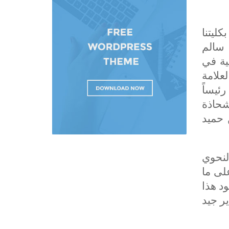
ليتنا
 سالم
ية في
ق 30/4/2015 وعلى قاعة العلامة
ئيساً
شحاذة
 حميد
لنحوي
لى ما
د هذا
ر جيد