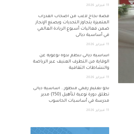
11
فبراير
2026
قصة نجاح لاعب من أصحاب القدرات
المتميزة يتجاوز التحديات ويصنع الإنجاز
ضمن فعاليات أسبوع الريادة العالمي
في أساسية ديالى
11
فبراير
2026
أساسية ديالى تنظم ندوة توعوية عن
الوقاية من التطرف العنيف عبر الرياضة
والنشاطات الثقافية
11
فبراير
2026
نحو تعليم رقمي متطور… اساسية ديالى
تطلق دورة نوعية لتأهيل (150) مدير
مدرسة في أساسيات الحاسوب
11
فبراير
2026