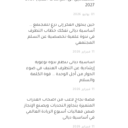
2027
01
يوليو
2026
حين يتحول الفكر إلى درعٍ للمجتمع …
أساسية ديالى تفكك خطاب التطرف
في ندوة علمية تخصصية عن السلم
المجتمعي
11
فبراير
2026
أساسية ديالى تنظم ندوة توعوية
إرشادية عن التطرف العنيف في ضوء
الحوار من أجل الوحدة … قوة الكلمة
والسلام
11
فبراير
2026
قصة نجاح لاعب من أصحاب القدرات
المتميزة يتجاوز التحديات ويصنع الإنجاز
ضمن فعاليات أسبوع الريادة العالمي
في أساسية ديالى
11
فبراير
2026