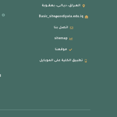
العـراق، ديـالــى، بعقــوبة
ر
Basic_site@uodiyala.edu.iq
اتصل بنا
sitemap
موقعنا
تطبيق الكلية على الموبايل
ا