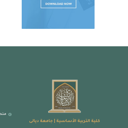
متطل
كلية التربية الأساسية | جامعة ديالى