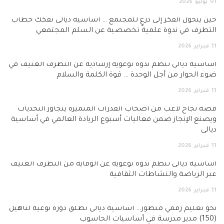
01
يوليو
2026
حين يتحول الفكر إلى درعٍ للمجتمع … أساسية ديالى تفكك خطاب
التطرف في ندوة علمية تخصصية عن السلم المجتمعي
11
فبراير
2026
أساسية ديالى تنظم ندوة توعوية إرشادية عن التطرف العنيف في
ضوء الحوار من أجل الوحدة … قوة الكلمة والسلام
11
فبراير
2026
قصة نجاح لاعب من أصحاب القدرات المتميزة يتجاوز التحديات
ويصنع الإنجاز ضمن فعاليات أسبوع الريادة العالمي في أساسية
ديالى
11
فبراير
2026
أساسية ديالى تنظم ندوة توعوية عن الوقاية من التطرف العنيف
عبر الرياضة والنشاطات الثقافية
11
فبراير
2026
نحو تعليم رقمي متطور… اساسية ديالى تطلق دورة نوعية لتأهيل
(150) مدير مدرسة في أساسيات الحاسوب