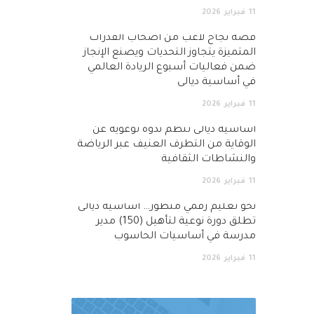
11
فبراير
2026
قصة نجاح لاعب من أصحاب القدرات
المتميزة يتجاوز التحديات ويصنع الإنجاز
ضمن فعاليات أسبوع الريادة العالمي
في أساسية ديالى
11
فبراير
2026
أساسية ديالى تنظم ندوة توعوية عن
الوقاية من التطرف العنيف عبر الرياضة
والنشاطات الثقافية
11
فبراير
2026
نحو تعليم رقمي متطور… اساسية ديالى
تطلق دورة نوعية لتأهيل (150) مدير
مدرسة في أساسيات الحاسوب
11
فبراير
2026