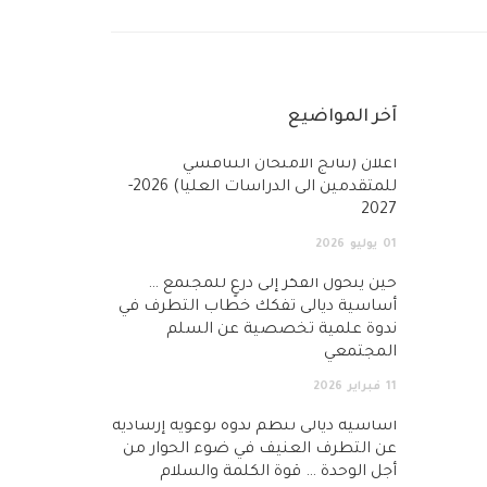
آخر المواضيع
أعلان (نتائج الامتحان التنافسي
للمتقدمين الى الدراسات العليا) 2026-
2027
01
يوليو
2026
حين يتحول الفكر إلى درعٍ للمجتمع …
أساسية ديالى تفكك خطاب التطرف في
ندوة علمية تخصصية عن السلم
المجتمعي
11
فبراير
2026
أساسية ديالى تنظم ندوة توعوية إرشادية
عن التطرف العنيف في ضوء الحوار من
أجل الوحدة … قوة الكلمة والسلام