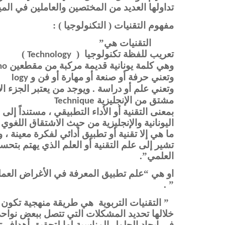
تداولها العديد من المختصين والعاملين في المي
مفهوم التقنيات ( التكنولوجيا ) :
التقنيات هي”
تعريب للفظة تكنولوجيا (
)
Technology
وهي كلمة يونانية قديمة مركبة من مقطعين
no
وتعني حرفة أو صنعة أو مهارة أو فن و
logy
وتعني علم أو دراسة . ويوجد من يعتبر الجزء ا
مشتق من الإنجليزية
Technique
بمعنى التقنية أو الأداء التطبيقي ، مستنداً إل
اليونانية والإنجليزية من حيث الاشتقاق اللغو
ما هي إلا تقنية أو تطبيق أدائي لفكرة معينة ، 
تشير إلى علم التقنية أو العلم الذي يهتم بتحسن
العلمي”.
او هي “علم تطبيق المعرفة في الأغراض العم
” .
” التقنيات التربوية
هي طريقة منهجية تكون نظ
خلالها تحديد المشكلات التي تتصل ببعض نواحي 
في إيجاد الحلول المناسبة لها لتحقيق أهداف 