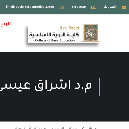
اتصل بنا
site map
Email: basic_site@uodiyala.edu
الرئي
م.د اشراق عيسى 