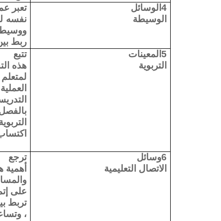
4الوسائل
تعبر عم
الوسيطة
نفسه لل
ووسيطة
ربط بين
5المعينات
تتبع
التربوية
هذه الت
لمتعلم
العملية
التدري
بالفصل 
التربوي
اكتساب 
6وسائل
ترجع
الاتصال التعليمية
أهمية ه
والمسا
على إتم
تربط بي
، وتساع