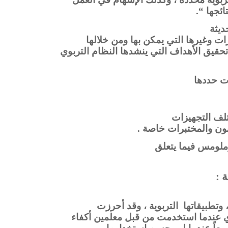
ئجها “.
يثة
ت وغيرها التي يمكن بها ومن خلالها
قيق الأهداف التي ينشدها النظام التربوي
ت حددها
لف التجهيزات
نون والمختبرات خاصة .
لومس فيما يتعلق
 :
وتطبيقاتها التربوية ، وقد أحرزت
وي عندما استخدمت من قبل معلمين أكفاء