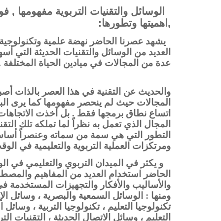
الوسائل والتقنيات التربوية مفهومها , فو
,اهميتها وتطورها:
يشهد عصرنا الحاضر نهضة علمية وتكنولوجية 
العديد من الوسائل والتقنيات الحديثة التي
عدة من المجالات في ميادين الحياة المختلفة .
والحديث عن التقنية في هذا العصر بالذات أصب
المجالات حيث لم ينحصر مفهومها كما يرى الب
اتساع نطاق برمجها فقط . بل أخذت الاتجاهات 
المجال الذي تعمل به نظراً لما تملكه تلك الت
التطور التي هي سمة من سماته وعنصراً أساسيا
ومرتكزات العملية التربوية والتعليمية في الوق
و يكثر في الميدان التربوي والتعليمي في ال
الحاضر استخدام العديد من المفاهيم والمصطل
والأساليب والأفكار والتجهيزات المستخدمة في ا
ومنها : الوسائل السمعية والبصرية ، وسائل الإي
تكنولوجيا التعليم ، تكنولوجيا التربية ، وسائل ا
التعليم ، وسائل الاتصال الحديثة ، التقنيات ال