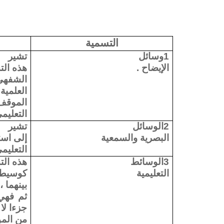
التسمية
1وسائل
تشير
الإيضاح .
هذه الت
الشفهي 
العلمية
الموقف
التعليم
2الوسائل
تشير
البصرية والسمعية
إلى است
التعليم
3الوسائط
هذه الت
التعليمية
كوسيط ب
بينهما ،
ثم فهي 
جزءا لا 
من المو