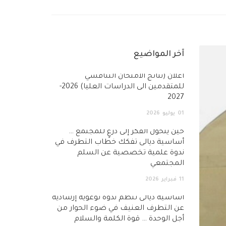
آخر المواضيع
أعلان (نتائج الامتحان التنافسي
للمتقدمين الى الدراسات العليا) 2026-
2027
01
يوليو
2026
حين يتحول الفكر إلى درعٍ للمجتمع …
أساسية ديالى تفكك خطاب التطرف في
ندوة علمية تخصصية عن السلم
المجتمعي
11
فبراير
2026
أساسية ديالى تنظم ندوة توعوية إرشادية
عن التطرف العنيف في ضوء الحوار من
أجل الوحدة … قوة الكلمة والسلام