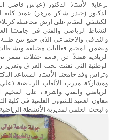
برعاية الأستاذ الدكتور (عباس فاضل ال
الدكتور (حيدر شاكر مزهر) عميد كلية ا
الكشفي المقام على ارض محافظة كربلاء ا
النشاط الرياضي والفني في جامعتنا الع
والثقافي والاجتماعي الذي جمع بين طلبة
وتضمن المخيم فعاليات مختلفة ونشاطات 
الريادية فضلاً عن إقامة حفلات سمر تجس
الوطنية التي تغنت بحب العراق وتعزيز رو
وترأس وفد جامعتنا الأستاذ المساعد الدك
ومشاركة مدرب الألعاب الرياضية (علي
الرياضي والفني واشرف على المخيم الخا
معاون العميد للشؤون العلمية في كلية التر
والبحث العلمي لمديرية الأنشطة الرياضية.