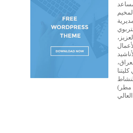
مساعد
لمخيم
ديرية
تربوي
عزيز،
أعمال
ناشيد
عراق،
ليتنا
لنشاط
 مطر)
العالي