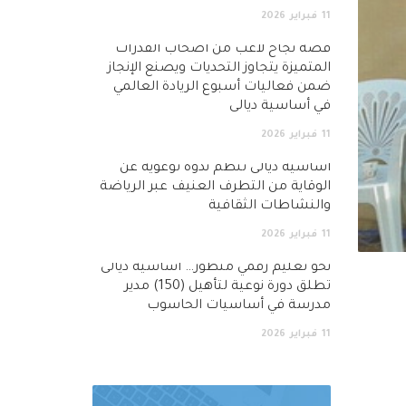
11
فبراير
2026
قصة نجاح لاعب من أصحاب القدرات
المتميزة يتجاوز التحديات ويصنع الإنجاز
ضمن فعاليات أسبوع الريادة العالمي
في أساسية ديالى
11
فبراير
2026
أساسية ديالى تنظم ندوة توعوية عن
الوقاية من التطرف العنيف عبر الرياضة
والنشاطات الثقافية
11
فبراير
2026
نحو تعليم رقمي متطور… اساسية ديالى
تطلق دورة نوعية لتأهيل (150) مدير
مدرسة في أساسيات الحاسوب
11
فبراير
2026