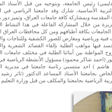
دليمي) رئيس الجامعة، وبتوجيه من قبل الأستاذ ال
لتربية الأساسية، شارك وفد جامعتنا الرياضي في ا
لمقدسة وبمشاركة كافة جامعات العراق، وتميز دور م
زيزة من خلال المشاركة الفاعلة في هذا النشاط ال
 الجامعات بكافة أطيافهم ومن كل محافظات العراق ال
فنية ورياضية ومعارض للصور الكشفية وللنتاجات وال
د فيها مواهب الطلبة بإلقاء القصائد الشعرية والأ
ح المواطنة بين أبنائنا الطلبة في مختلف جامعات ال
تور (احمد شاكر محمود) مسؤول الأنشطة الرياضية في ك
 هاشم ) احد منتسبي رئاسة جامعتنا في مديرية ا
ص بجامعتنا الأستاذ المساعد الدكتور (ثائر رشيد
بية الرياضية بجامعتنا والمكلف من قبل وزارة التعليم 