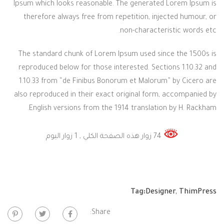
Ipsum which looks reasonable. The generated Lorem Ipsum is
therefore always free from repetition, injected humour, or
non-characteristic words etc.
The standard chunk of Lorem Ipsum used since the 1500s is
reproduced below for those interested. Sections 1.10.32 and
1.10.33 from “de Finibus Bonorum et Malorum” by Cicero are
also reproduced in their exact original form, accompanied by
English versions from the 1914 translation by H. Rackham.
74 زوار هذه الصفحة الكلي
, 1 زوار اليوم
Tag:
Designer
,
ThimPress
Share: