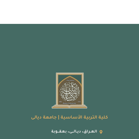
كلية التربية الأساسية | جامعة ديالى
العـراق، ديـالــى، بعقــوبة