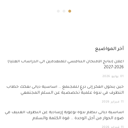
آخر المواضيع
أعلان (نتائج الامتحان التنافسي للمتقدمين الى الدراسات العليا)
2026-2027
01
يوليو
2026
حين يتحول الفكر إلى درعٍ للمجتمع … أساسية ديالى تفكك خطاب
التطرف في ندوة علمية تخصصية عن السلم المجتمعي
11
فبراير
2026
أساسية ديالى تنظم ندوة توعوية إرشادية عن التطرف العنيف في
ضوء الحوار من أجل الوحدة … قوة الكلمة والسلام
11
فبراير
2026