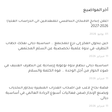
آخر المواضيع
أعلان (نتائج الامتحان التنافسي للمتقدمين الى الدراسات العليا)
2026-2027
01
يوليو
2026
حين يتحول الفكر إلى درعٍ للمجتمع … أساسية ديالى تفكك خطاب
التطرف في ندوة علمية تخصصية عن السلم المجتمعي
11
فبراير
2026
أساسية ديالى تنظم ندوة توعوية إرشادية عن التطرف العنيف في
ضوء الحوار من أجل الوحدة … قوة الكلمة والسلام
11
فبراير
2026
قصة نجاح لاعب من أصحاب القدرات المتميزة يتجاوز التحديات
ويصنع الإنجاز ضمن فعاليات أسبوع الريادة العالمي في أساسية
ديالى
11
فبراير
2026