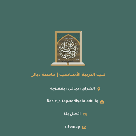
كلية التربية الأساسية | جامعة ديالى
العـراق، ديـالــى، بعقــوبة
Basic_site@uodiyala.edu.iq
اتصل بنا
sitemap